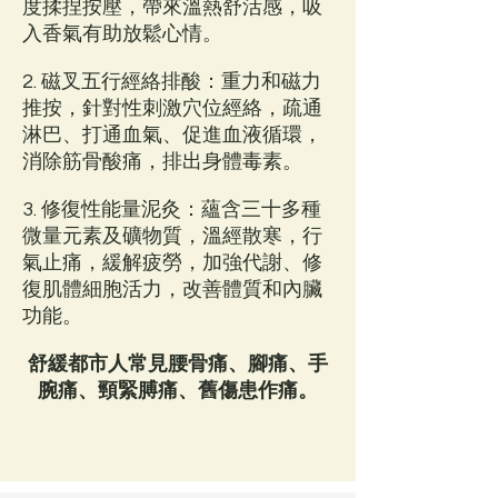
度揉捏按壓，帶來溫熱舒活感，吸
入香氣有助放鬆心情。
2. 磁叉五行經絡排酸：重力和磁力
推按，針對性刺激穴位經絡，疏通
淋巴、打通血氣、促進血液循環，
消除筋骨酸痛，排出身體毒素。
3. 修復性能量泥灸：蘊含三十多種
微量元素及礦物質，溫經散寒，行
氣止痛，緩解疲勞，加強代謝、修
復肌體細胞活力，改善體質和內臟
功能。
舒緩都市人常見腰骨痛、腳痛、手
腕痛、頸緊膊痛、舊傷患作痛。