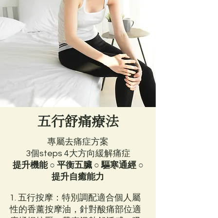
五行舒痛療法
專屬去痛症方案
3個steps 4大方向緩解痛症
提升機能 ○ 平衡五臟 ○ 驅寒通經 ○
提升自癒能力
1. 五行按摩：特別調配適合個人屬
性的香薰按摩油，針對酸痛部位適