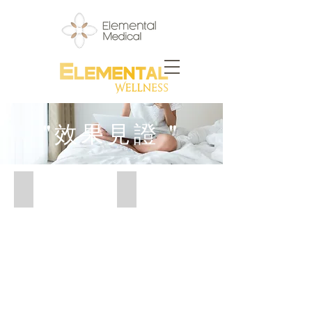
"效果見證 "
Spider lisa 1_edited
SueChang
蜘
蛛
媽
媽
鄭
麗
莎
Lisa
Cheng