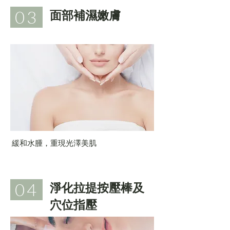
03
面部補濕嫩膚
緩和水腫，重現光澤美肌
04
淨化拉提按壓棒及
穴位指壓