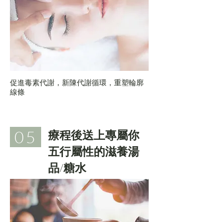
促進毒素代謝，新陳代謝循環，重塑輪廓
線條
05
療程後送上專屬你
五行屬性的滋養湯
品/糖水