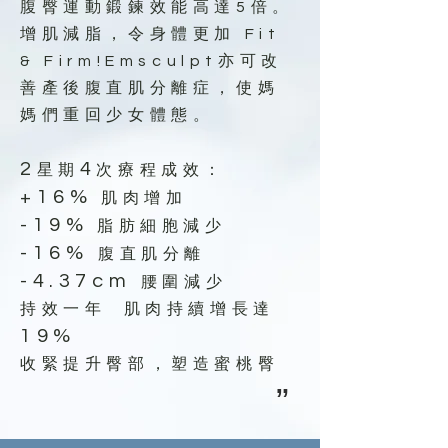
腹臀運動鍛鍊效能高達5倍。
增肌減脂，令身體更加 Fit
& Firm!Emsculpt亦可改
善產後腹直肌分離症，使媽
媽們重回少女體態。
2
4
星期
次療程成效：
+16%
肌肉增加
-19%
脂肪細胞減少
-16%
腹直肌分離
-4.37cm
腰圍減少
持效一年 肌肉持續增長達
19%
收緊提升臀部，塑造蜜桃臀
”